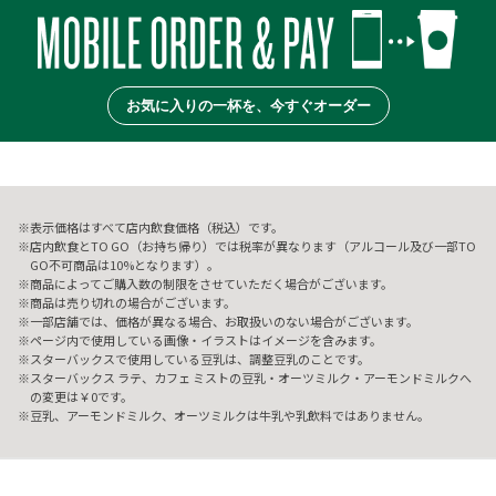
お気に入りの一杯を、今すぐオーダー
表示価格はすべて店内飲食価格（税込）です。
店内飲食とTO GO（お持ち帰り）では税率が異なります（アルコール及び一部TO
GO不可商品は10%となります）。
商品によってご購入数の制限をさせていただく場合がございます。
商品は売り切れの場合がございます。
一部店舗では、価格が異なる場合、お取扱いのない場合がございます。
ページ内で使用している画像・イラストはイメージを含みます。
スターバックスで使用している豆乳は、調整豆乳のことです。
スターバックス ラテ、カフェ ミストの豆乳・オーツミルク・アーモンドミルクへ
の変更は￥0です。
豆乳、アーモンドミルク、オーツミルクは牛乳や乳飲料ではありません。