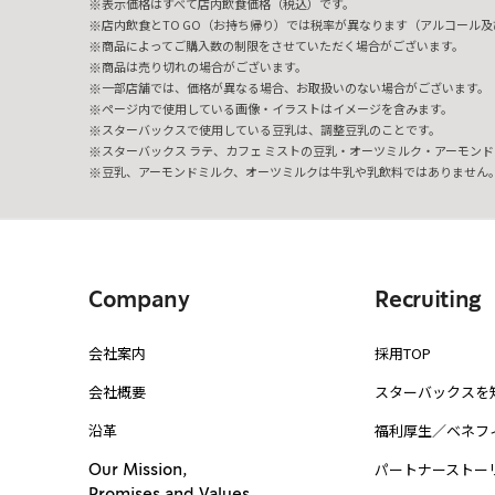
表示価格はすべて店内飲食価格（税込）です。
店内飲食とTO GO（お持ち帰り）では税率が異なります（アルコール及び
商品によってご購入数の制限をさせていただく場合がございます。
商品は売り切れの場合がございます。
一部店舗では、価格が異なる場合、お取扱いのない場合がございます。
ページ内で使用している画像・イラストはイメージを含みます。
スターバックスで使用している豆乳は、調整豆乳のことです。
スターバックス ラテ、カフェ ミストの豆乳・オーツミルク・アーモンド
豆乳、アーモンドミルク、オーツミルクは牛乳や乳飲料ではありません
Company
Recruiting
会社案内
採用TOP
会社概要
スターバックスを
沿革
福利厚生／ベネフ
パートナーストー
Our Mission,