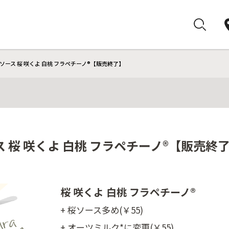
ソース 桜 咲くよ 白桃 フラペチーノ®【販売終了】
 桜 咲くよ 白桃 フラペチーノ®【販売終
桜 咲くよ 白桃 フラペチーノ®
+ 桜ソース多め(￥55)
+ オーツミルク*に変更(￥55)