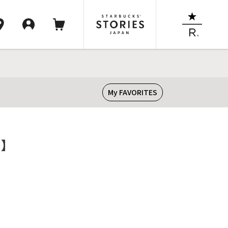
My FAVORITES
了】