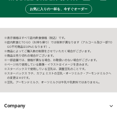
お気に入りの一杯を、今すぐオーダー
表示価格はすべて店内飲食価格（税込）です。
店内飲食とTO GO（お持ち帰り）では税率が異なります（アルコール及び一部TO
GO不可商品は10%となります）。
商品によってご購入数の制限をさせていただく場合がございます。
商品は売り切れの場合がございます。
一部店舗では、価格が異なる場合、お取扱いのない場合がございます。
ページ内で使用している画像・イラストはイメージを含みます。
スターバックスで使用している豆乳は、調整豆乳のことです。
スターバックス ラテ、カフェ ミストの豆乳・オーツミルク・アーモンドミルクへ
の変更は￥0です。
豆乳、アーモンドミルク、オーツミルクは牛乳や乳飲料ではありません。
Company