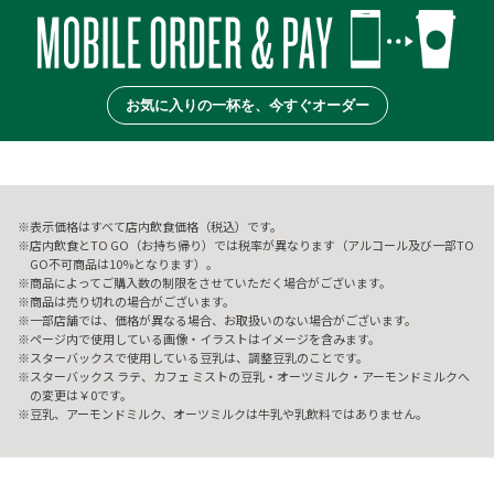
お気に入りの一杯を、今すぐオーダー
表示価格はすべて店内飲食価格（税込）です。
店内飲食とTO GO（お持ち帰り）では税率が異なります（アルコール及び一部TO
GO不可商品は10%となります）。
商品によってご購入数の制限をさせていただく場合がございます。
商品は売り切れの場合がございます。
一部店舗では、価格が異なる場合、お取扱いのない場合がございます。
ページ内で使用している画像・イラストはイメージを含みます。
スターバックスで使用している豆乳は、調整豆乳のことです。
スターバックス ラテ、カフェ ミストの豆乳・オーツミルク・アーモンドミルクへ
の変更は￥0です。
豆乳、アーモンドミルク、オーツミルクは牛乳や乳飲料ではありません。