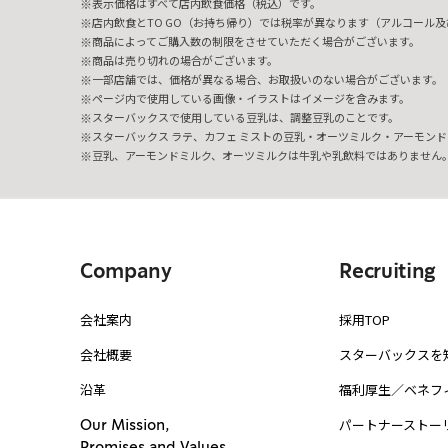
表示価格はすべて店内飲食価格（税込）です。
店内飲食とTO GO（お持ち帰り）では税率が異なります（アルコール及び
商品によってご購入数の制限をさせていただく場合がございます。
商品は売り切れの場合がございます。
一部店舗では、価格が異なる場合、お取扱いのない場合がございます。
ページ内で使用している画像・イラストはイメージを含みます。
スターバックスで使用している豆乳は、調整豆乳のことです。
スターバックス ラテ、カフェ ミストの豆乳・オーツミルク・アーモンド
豆乳、アーモンドミルク、オーツミルクは牛乳や乳飲料ではありません
Company
Recruiting
会社案内
採用TOP
会社概要
スターバックスを
沿革
福利厚生／ベネフ
パートナーストー
Our Mission,