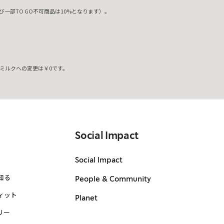
一部TO GO不可商品は10%となります）。
ミルクへの変更は￥0です。
。
Social Impact
Social Impact
知る
People & Community
ィット
Planet
リー