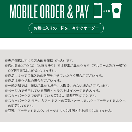
お気に入りの一杯を、今すぐオーダー
表示価格はすべて店内飲食価格（税込）です。
店内飲食とTO GO（お持ち帰り）では税率が異なります（アルコール及び一部TO
GO不可商品は10%となります）。
商品によってご購入数の制限をさせていただく場合がございます。
商品は売り切れの場合がございます。
一部店舗では、価格が異なる場合、お取扱いのない場合がございます。
ページ内で使用している画像・イラストはイメージを含みます。
スターバックスで使用している豆乳は、調整豆乳のことです。
スターバックス ラテ、カフェ ミストの豆乳・オーツミルク・アーモンドミルクへ
の変更は￥0です。
豆乳、アーモンドミルク、オーツミルクは牛乳や乳飲料ではありません。