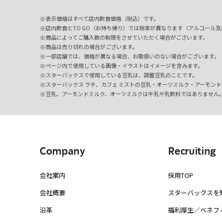
表示価格はすべて店内飲食価格（税込）です。
店内飲食とTO GO（お持ち帰り）では税率が異なります（アルコール及び
商品によってご購入数の制限をさせていただく場合がございます。
商品は売り切れの場合がございます。
一部店舗では、価格が異なる場合、お取扱いのない場合がございます。
ページ内で使用している画像・イラストはイメージを含みます。
スターバックスで使用している豆乳は、調整豆乳のことです。
スターバックス ラテ、カフェ ミストの豆乳・オーツミルク・アーモンド
豆乳、アーモンドミルク、オーツミルクは牛乳や乳飲料ではありません
Company
Recruiting
会社案内
採用TOP
会社概要
スターバックスを
沿革
福利厚生／ベネフ