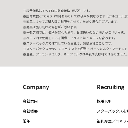
表示価格はすべて店内飲食価格（税込）です。
店内飲食とTO GO（お持ち帰り）では税率が異なります（アルコール及び
商品によってご購入数の制限をさせていただく場合がございます。
商品は売り切れの場合がございます。
一部店舗では、価格が異なる場合、お取扱いのない場合がございます。
ページ内で使用している画像・イラストはイメージを含みます。
スターバックスで使用している豆乳は、調整豆乳のことです。
スターバックス ラテ、カフェ ミストの豆乳・オーツミルク・アーモンド
豆乳、アーモンドミルク、オーツミルクは牛乳や乳飲料ではありません
Company
Recruiting
会社案内
採用TOP
会社概要
スターバックスを
沿革
福利厚生／ベネフ