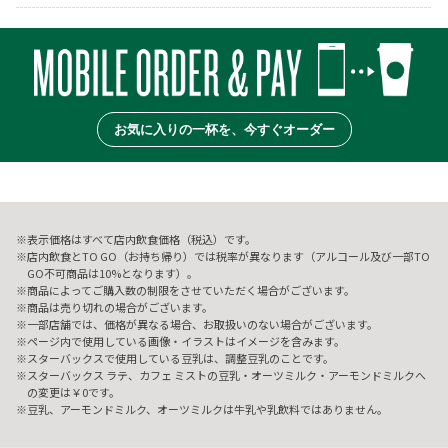
お気に入りの一杯を、今すぐオーダー
表示価格はすべて店内飲食価格（税込）です。
店内飲食とTO GO（お持ち帰り）では税率が異なります（アルコール及び一部TO
GO不可商品は10%となります）。
商品によってご購入数の制限をさせていただく場合がございます。
商品は売り切れの場合がございます。
一部店舗では、価格が異なる場合、お取扱いのない場合がございます。
ページ内で使用している画像・イラストはイメージを含みます。
スターバックスで使用している豆乳は、調整豆乳のことです。
スターバックス ラテ、カフェ ミストの豆乳・オーツミルク・アーモンドミルクへ
の変更は￥0です。
豆乳、アーモンドミルク、オーツミルクは牛乳や乳飲料ではありません。