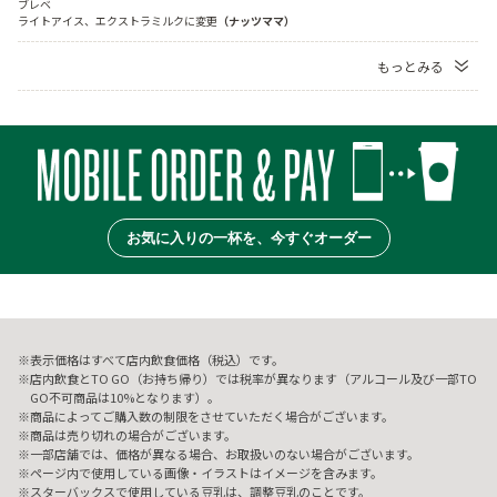
ブレベ

ライトアイス、エクストラミルクに変更
（ナッツママ）
もっとみる
お気に入りの一杯を、今すぐオーダー
表示価格はすべて店内飲食価格（税込）です。
店内飲食とTO GO（お持ち帰り）では税率が異なります（アルコール及び一部TO
GO不可商品は10%となります）。
商品によってご購入数の制限をさせていただく場合がございます。
商品は売り切れの場合がございます。
一部店舗では、価格が異なる場合、お取扱いのない場合がございます。
ページ内で使用している画像・イラストはイメージを含みます。
スターバックスで使用している豆乳は、調整豆乳のことです。