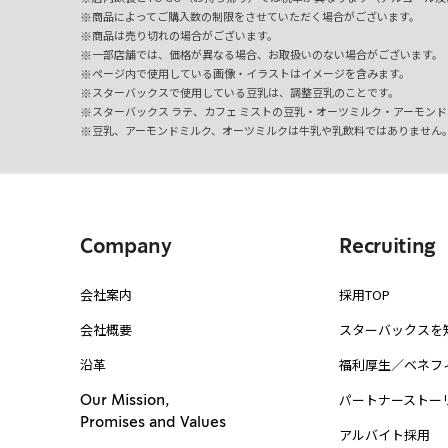
商品によってご購入数の制限をさせていただく場合がございます。
商品は売り切れの場合がございます。
一部店舗では、価格が異なる場合、お取扱いのない場合がございます。
ページ内で使用している画像・イラストはイメージを含みます。
スターバックスで使用している豆乳は、調整豆乳のことです。
スターバックス ラテ、カフェ ミストの豆乳・オーツミルク・アーモンド
豆乳、アーモンドミルク、オーツミルクは牛乳や乳飲料ではありません
Company
Recruiting
会社案内
採用TOP
会社概要
スターバックスを
沿革
福利厚生／ベネフ
パートナーストー
Our Mission,
Promises and Values
アルバイト採用