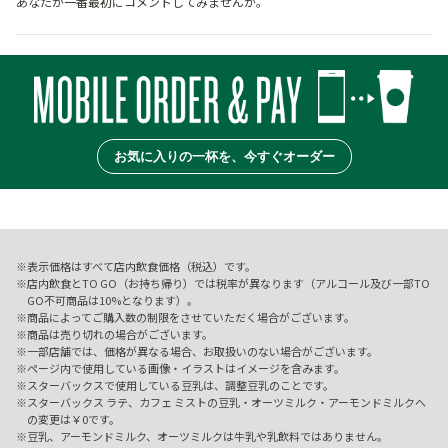
あなたが一番最初にコメントしてみませんか。
お気に入りの一杯を、今すぐオーダー
表示価格はすべて店内飲食価格（税込）です。
店内飲食とTO GO（お持ち帰り）では税率が異なります（アルコール及び一部TO
GO不可商品は10%となります）。
商品によってご購入数の制限をさせていただく場合がございます。
商品は売り切れの場合がございます。
一部店舗では、価格が異なる場合、お取扱いのない場合がございます。
ページ内で使用している画像・イラストはイメージを含みます。
スターバックスで使用している豆乳は、調整豆乳のことです。
スターバックス ラテ、カフェ ミストの豆乳・オーツミルク・アーモンドミルクへ
の変更は￥0です。
豆乳、アーモンドミルク、オーツミルクは牛乳や乳飲料ではありません。