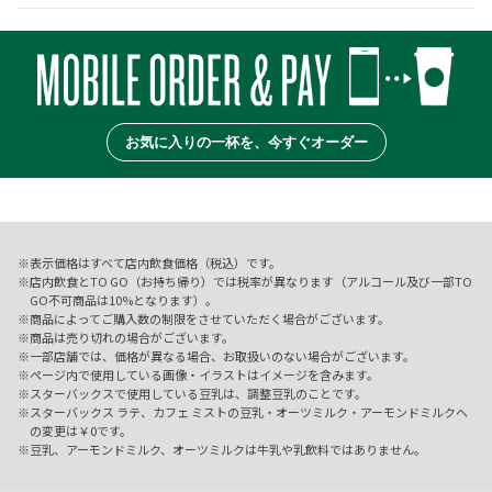
お気に入りの一杯を、今すぐオーダー
表示価格はすべて店内飲食価格（税込）です。
店内飲食とTO GO（お持ち帰り）では税率が異なります（アルコール及び一部TO
GO不可商品は10%となります）。
商品によってご購入数の制限をさせていただく場合がございます。
商品は売り切れの場合がございます。
一部店舗では、価格が異なる場合、お取扱いのない場合がございます。
ページ内で使用している画像・イラストはイメージを含みます。
スターバックスで使用している豆乳は、調整豆乳のことです。
スターバックス ラテ、カフェ ミストの豆乳・オーツミルク・アーモンドミルクへ
の変更は￥0です。
豆乳、アーモンドミルク、オーツミルクは牛乳や乳飲料ではありません。