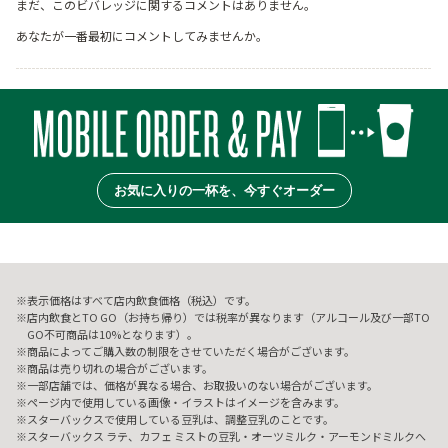
まだ、このビバレッジに関するコメントはありません。
あなたが一番最初にコメントしてみませんか。
お気に入りの一杯を、今すぐオーダー
表示価格はすべて店内飲食価格（税込）です。
店内飲食とTO GO（お持ち帰り）では税率が異なります（アルコール及び一部TO
GO不可商品は10%となります）。
商品によってご購入数の制限をさせていただく場合がございます。
商品は売り切れの場合がございます。
一部店舗では、価格が異なる場合、お取扱いのない場合がございます。
ページ内で使用している画像・イラストはイメージを含みます。
スターバックスで使用している豆乳は、調整豆乳のことです。
スターバックス ラテ、カフェ ミストの豆乳・オーツミルク・アーモンドミルクへ