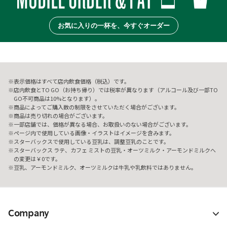
お気に入りの一杯を、今すぐオーダー
表示価格はすべて店内飲食価格（税込）です。
店内飲食とTO GO（お持ち帰り）では税率が異なります（アルコール及び一部TO
GO不可商品は10%となります）。
商品によってご購入数の制限をさせていただく場合がございます。
商品は売り切れの場合がございます。
一部店舗では、価格が異なる場合、お取扱いのない場合がございます。
ページ内で使用している画像・イラストはイメージを含みます。
スターバックスで使用している豆乳は、調整豆乳のことです。
スターバックス ラテ、カフェ ミストの豆乳・オーツミルク・アーモンドミルクへ
の変更は￥0です。
豆乳、アーモンドミルク、オーツミルクは牛乳や乳飲料ではありません。
Company