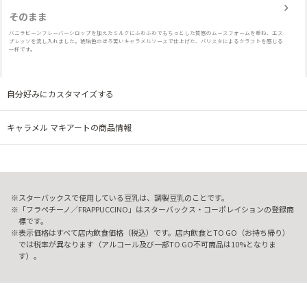
そのまま
バニラビーンフレーバーシロップを加えたミルクにふわふわでもちっとした質感のムースフォームを重ね、エス
プレッソを流し入れました。琥珀色のほろ苦いキャラメルソースで仕上げた、バリスタによるクラフトを感じる
一杯です。
自分好みにカスタマイズする
キャラメル マキアートの商品情報
スターバックスで使用している豆乳は、調製豆乳のことです。
「フラペチーノ／FRAPPUCCINO」はスターバックス・コーポレイションの登録商
標です。
表示価格はすべて店内飲食価格（税込）です。店内飲食とTO GO（お持ち帰り）
では税率が異なります（アルコール及び一部TO GO不可商品は10%となりま
す）。